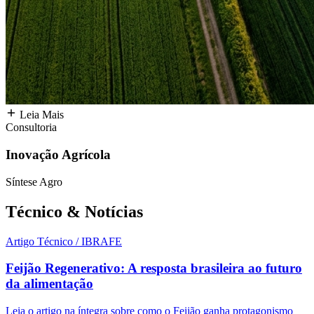
Leia Mais
Consultoria
Inovação Agrícola
Síntese Agro
Técnico &
Notícias
Artigo Técnico / IBRAFE
Feijão Regenerativo: A resposta brasileira ao futuro
da alimentação
Leia o artigo na íntegra sobre como o Feijão ganha protagonismo