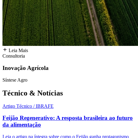
Leia Mais
Consultoria
Inovação Agrícola
Síntese Agro
Técnico &
Notícias
Artigo Técnico / IBRAFE
Feijão Regenerativo: A resposta brasileira ao futuro
da alimentação
Leia o artigo na íntegra sobre como o Feijão ganha protagonismo