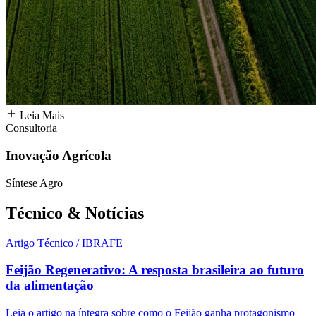
Leia Mais
Consultoria
Inovação Agrícola
Síntese Agro
Técnico &
Notícias
Artigo Técnico / IBRAFE
Feijão Regenerativo: A resposta brasileira ao futuro
da alimentação
Leia o artigo na íntegra sobre como o Feijão ganha protagonismo