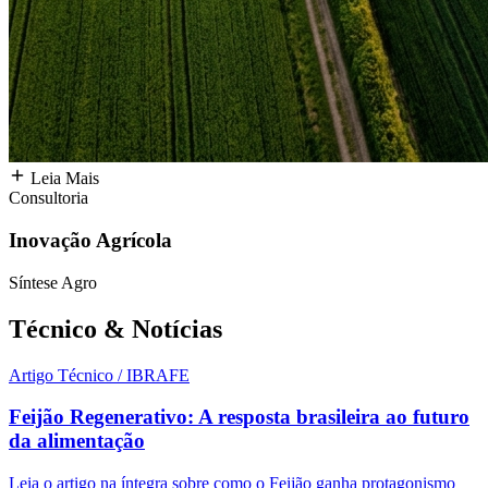
Leia Mais
Consultoria
Inovação Agrícola
Síntese Agro
Técnico &
Notícias
Artigo Técnico / IBRAFE
Feijão Regenerativo: A resposta brasileira ao futuro
da alimentação
Leia o artigo na íntegra sobre como o Feijão ganha protagonismo