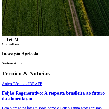
Leia Mais
Consultoria
Inovação Agrícola
Síntese Agro
Técnico &
Notícias
Artigo Técnico / IBRAFE
Feijão Regenerativo: A resposta brasileira ao futuro
da alimentação
Leia o artigo na íntegra sobre como o Feijão ganha protagonismo