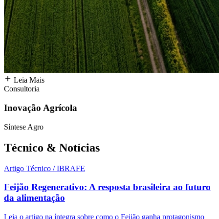
Leia Mais
Consultoria
Inovação Agrícola
Síntese Agro
Técnico &
Notícias
Artigo Técnico / IBRAFE
Feijão Regenerativo: A resposta brasileira ao futuro
da alimentação
Leia o artigo na íntegra sobre como o Feijão ganha protagonismo