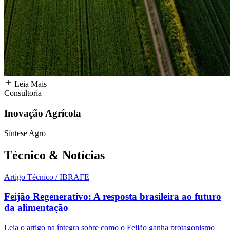
Leia Mais
Consultoria
Inovação Agrícola
Síntese Agro
Técnico &
Notícias
Artigo Técnico / IBRAFE
Feijão Regenerativo: A resposta brasileira ao futuro
da alimentação
Leia o artigo na íntegra sobre como o Feijão ganha protagonismo