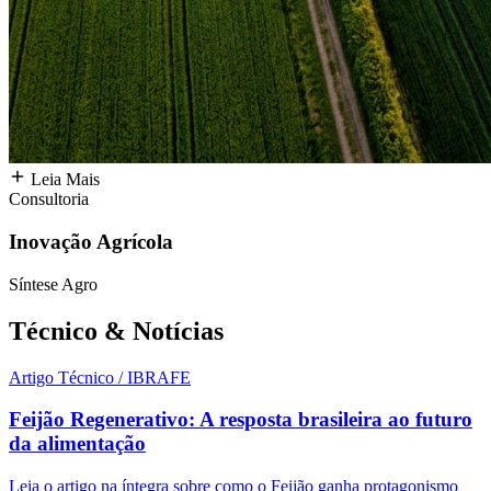
Leia Mais
Consultoria
Inovação Agrícola
Síntese Agro
Técnico &
Notícias
Artigo Técnico / IBRAFE
Feijão Regenerativo: A resposta brasileira ao futuro
da alimentação
Leia o artigo na íntegra sobre como o Feijão ganha protagonismo