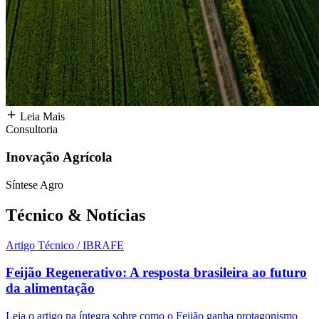
Leia Mais
Consultoria
Inovação Agrícola
Síntese Agro
Técnico &
Notícias
Artigo Técnico / IBRAFE
Feijão Regenerativo: A resposta brasileira ao futuro
da alimentação
Leia o artigo na íntegra sobre como o Feijão ganha protagonismo