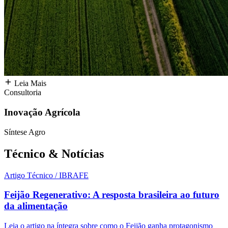
Leia Mais
Consultoria
Inovação Agrícola
Síntese Agro
Técnico &
Notícias
Artigo Técnico / IBRAFE
Feijão Regenerativo: A resposta brasileira ao futuro
da alimentação
Leia o artigo na íntegra sobre como o Feijão ganha protagonismo