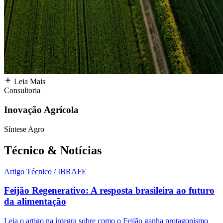
Leia Mais
Consultoria
Inovação Agrícola
Síntese Agro
Técnico &
Notícias
Artigo Técnico / IBRAFE
Feijão Regenerativo: A resposta brasileira ao futuro
da alimentação
Leia o artigo na íntegra sobre como o Feijão ganha protagonismo