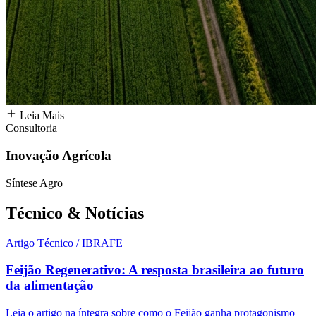
Leia Mais
Consultoria
Inovação Agrícola
Síntese Agro
Técnico &
Notícias
Artigo Técnico / IBRAFE
Feijão Regenerativo: A resposta brasileira ao futuro
da alimentação
Leia o artigo na íntegra sobre como o Feijão ganha protagonismo